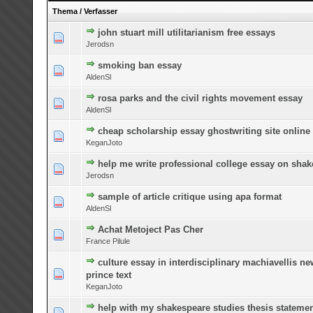
Thema
/
Verfasser
john stuart mill utilitarianism free essays
0 Bewertung(en) - 0 von 5 durchschnittlich
1
2
3
4
5
Jerodsn
smoking ban essay
0 Bewertung(en) - 0 von 5 durchschnittlich
1
2
3
4
5
AldenSl
rosa parks and the civil rights movement essay
0 Bewertung(en) - 0 von 5 durchschnittlich
1
2
3
4
5
AldenSl
cheap scholarship essay ghostwriting site online
0 Bewertung(en) - 0 von 5 durchschnittlich
1
2
3
4
5
KeganJoto
help me write professional college essay on sha
0 Bewertung(en) - 0 von 5 durchschnittlich
1
2
3
4
5
Jerodsn
sample of article critique using apa format
0 Bewertung(en) - 0 von 5 durchschnittlich
1
2
3
4
5
AldenSl
Achat Metoject Pas Cher
0 Bewertung(en) - 0 von 5 durchschnittlich
1
2
3
4
5
France Pilule
culture essay in interdisciplinary machiavellis n
0 Bewertung(en) - 0 von 5 durchschnittlich
1
2
3
4
5
prince text
KeganJoto
help with my shakespeare studies thesis stateme
0 Bewertung(en) - 0 von 5 durchschnittlich
1
2
3
4
5