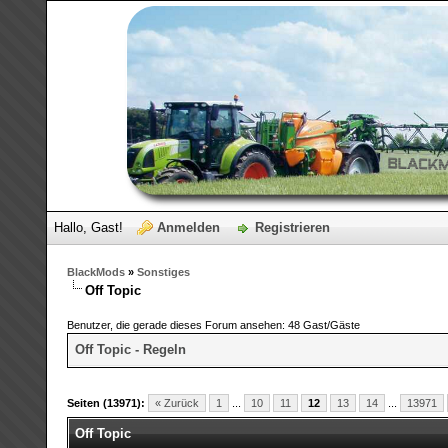
Hallo, Gast!
Anmelden
Registrieren
BlackMods
»
Sonstiges
Off Topic
Benutzer, die gerade dieses Forum ansehen: 48 Gast/Gäste
Off Topic - Regeln
Seiten (13971):
« Zurück
1
...
10
11
12
13
14
...
13971
Off Topic