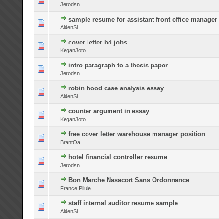
Jerodsn
sample resume for assistant front office manager
0 Bewertung(en) - 0 von 5 durchschnittlich
1
2
3
4
5
AldenSl
cover letter bd jobs
0 Bewertung(en) - 0 von 5 durchschnittlich
1
2
3
4
5
KeganJoto
intro paragraph to a thesis paper
0 Bewertung(en) - 0 von 5 durchschnittlich
1
2
3
4
5
Jerodsn
robin hood case analysis essay
0 Bewertung(en) - 0 von 5 durchschnittlich
1
2
3
4
5
AldenSl
counter argument in essay
0 Bewertung(en) - 0 von 5 durchschnittlich
1
2
3
4
5
KeganJoto
free cover letter warehouse manager position
0 Bewertung(en) - 0 von 5 durchschnittlich
1
2
3
4
5
BrantOa
hotel financial controller resume
0 Bewertung(en) - 0 von 5 durchschnittlich
1
2
3
4
5
Jerodsn
Bon Marche Nasacort Sans Ordonnance
0 Bewertung(en) - 0 von 5 durchschnittlich
1
2
3
4
5
France Pilule
staff internal auditor resume sample
0 Bewertung(en) - 0 von 5 durchschnittlich
1
2
3
4
5
AldenSl