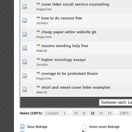
cover letter socail service counseling
0 Bewertung(en) - 0 von 5 durchschnittlich
1
2
3
4
5
KeganJoto
how to do resume free
0 Bewertung(en) - 0 von 5 durchschnittlich
1
2
3
4
5
Jerodsn
cheap paper editor website gb
0 Bewertung(en) - 0 von 5 durchschnittlich
1
2
3
4
5
KeganJoto
resume wording help free
0 Bewertung(en) - 0 von 5 durchschnittlich
1
2
3
4
5
AldenSl
higher sociology essays
0 Bewertung(en) - 0 von 5 durchschnittlich
1
2
3
4
5
Jerodsn
courage to be protestant thesis
0 Bewertung(en) - 0 von 5 durchschnittlich
1
2
3
4
5
KeganJoto
short and sweet cover letter examples
0 Bewertung(en) - 0 von 5 durchschnittlich
1
2
3
4
5
AldenSl
Seiten (13971):
« Zurück
1
...
10
11
12
13
14
...
13971
Neue Beiträge
Keine neuen Beiträge