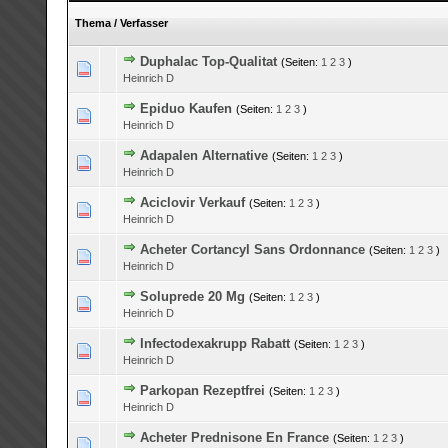
Thema
/
Verfasser
Duphalac Top-Qualitat
(Seiten:
1
2
3
)
0 Bewertung(en) - 0 von 5 durchschnittlich
1
2
3
4
5
Heinrich D
Epiduo Kaufen
(Seiten:
1
2
3
)
0 Bewertung(en) - 0 von 5 durchschnittlich
1
2
3
4
5
Heinrich D
Adapalen Alternative
(Seiten:
1
2
3
)
0 Bewertung(en) - 0 von 5 durchschnittlich
1
2
3
4
5
Heinrich D
Aciclovir Verkauf
(Seiten:
1
2
3
)
0 Bewertung(en) - 0 von 5 durchschnittlich
1
2
3
4
5
Heinrich D
Acheter Cortancyl Sans Ordonnance
(Seiten:
1
2
3
)
0 Bewertung(en) - 0 von 5 durchschnittlich
1
2
3
4
5
Heinrich D
Soluprede 20 Mg
(Seiten:
1
2
3
)
0 Bewertung(en) - 0 von 5 durchschnittlich
1
2
3
4
5
Heinrich D
Infectodexakrupp Rabatt
(Seiten:
1
2
3
)
0 Bewertung(en) - 0 von 5 durchschnittlich
1
2
3
4
5
Heinrich D
Parkopan Rezeptfrei
(Seiten:
1
2
3
)
0 Bewertung(en) - 0 von 5 durchschnittlich
1
2
3
4
5
Heinrich D
Acheter Prednisone En France
(Seiten:
1
2
3
)
0 Bewertung(en) - 0 von 5 durchschnittlich
1
2
3
4
5