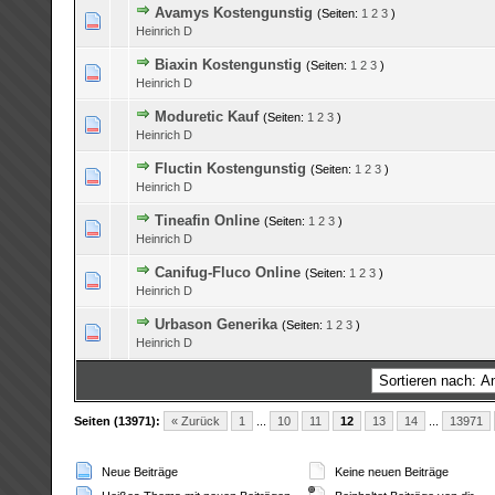
Avamys Kostengunstig
(Seiten:
1
2
3
)
0 Bewertung(en) - 0 von 5 durchschnittlich
1
2
3
4
5
Heinrich D
Biaxin Kostengunstig
(Seiten:
1
2
3
)
0 Bewertung(en) - 0 von 5 durchschnittlich
1
2
3
4
5
Heinrich D
Moduretic Kauf
(Seiten:
1
2
3
)
0 Bewertung(en) - 0 von 5 durchschnittlich
1
2
3
4
5
Heinrich D
Fluctin Kostengunstig
(Seiten:
1
2
3
)
0 Bewertung(en) - 0 von 5 durchschnittlich
1
2
3
4
5
Heinrich D
Tineafin Online
(Seiten:
1
2
3
)
0 Bewertung(en) - 0 von 5 durchschnittlich
1
2
3
4
5
Heinrich D
Canifug-Fluco Online
(Seiten:
1
2
3
)
0 Bewertung(en) - 0 von 5 durchschnittlich
1
2
3
4
5
Heinrich D
Urbason Generika
(Seiten:
1
2
3
)
0 Bewertung(en) - 0 von 5 durchschnittlich
1
2
3
4
5
Heinrich D
Seiten (13971):
« Zurück
1
...
10
11
12
13
14
...
13971
Neue Beiträge
Keine neuen Beiträge