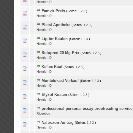
Heinrich D
Famvir Preis
(Seiten:
1
2
3
)
0 Bewertung(en) - 0 von 5 durchschnittlich
1
2
3
4
5
Heinrich D
Pletal Apotheke
(Seiten:
1
2
3
)
0 Bewertung(en) - 0 von 5 durchschnittlich
1
2
3
4
5
Heinrich D
Lipitor Kaufen
(Seiten:
1
2
3
)
0 Bewertung(en) - 0 von 5 durchschnittlich
1
2
3
4
5
Heinrich D
Solupred 20 Mg Prix
(Seiten:
1
2
3
)
0 Bewertung(en) - 0 von 5 durchschnittlich
1
2
3
4
5
Heinrich D
Keflex Kauf
(Seiten:
1
2
3
)
0 Bewertung(en) - 0 von 5 durchschnittlich
1
2
3
4
5
Heinrich D
Montelukast Verkauf
(Seiten:
1
2
3
)
0 Bewertung(en) - 0 von 5 durchschnittlich
1
2
3
4
5
Heinrich D
Elyzol Kosten
(Seiten:
1
2
3
)
0 Bewertung(en) - 0 von 5 durchschnittlich
1
2
3
4
5
Heinrich D
professional personal essay proofreading service
0 Bewertung(en) - 0 von 5 durchschnittlich
1
2
3
4
5
Ridgebug
Naltrexon Auftrag
(Seiten:
1
2
3
)
0 Bewertung(en) - 0 von 5 durchschnittlich
1
2
3
4
5
Heinrich D