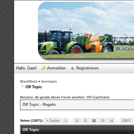
Hallo, Gast!
Anmelden
Registrieren
BlackMods
»
Sonstiges
Off Topic
Benutzer, die gerade dieses Forum ansehen: 200 Gast/Gäste
Off Topic - Regeln
Seiten (13971):
« Zurück
1
...
10
11
12
13
14
...
13971
Off Topic