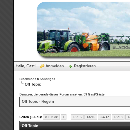
Hallo, Gast!
Anmelden
Registrieren
BlackMods
»
Sonstiges
Off Topic
Benutzer, die gerade dieses Forum ansehen: 59 Gast/Gäste
Off Topic - Regeln
Seiten (13971):
« Zurück
1
...
13215
13216
13217
13218
1
Off Topic