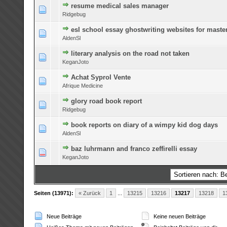
resume medical sales manager
0 Bewertung(en) - 0 von 5 durchschnittlich
1
2
3
4
5
Ridgebug
esl school essay ghostwriting websites for maste
0 Bewertung(en) - 0 von 5 durchschnittlich
1
2
3
4
5
AldenSl
literary analysis on the road not taken
0 Bewertung(en) - 0 von 5 durchschnittlich
1
2
3
4
5
KeganJoto
Achat Syprol Vente
0 Bewertung(en) - 0 von 5 durchschnittlich
1
2
3
4
5
Afrique Medicine
glory road book report
0 Bewertung(en) - 0 von 5 durchschnittlich
1
2
3
4
5
Ridgebug
book reports on diary of a wimpy kid dog days
0 Bewertung(en) - 0 von 5 durchschnittlich
1
2
3
4
5
AldenSl
baz luhrmann and franco zeffirelli essay
0 Bewertung(en) - 0 von 5 durchschnittlich
1
2
3
4
5
KeganJoto
Seiten (13971):
« Zurück
1
...
13215
13216
13217
13218
1
Neue Beiträge
Keine neuen Beiträge