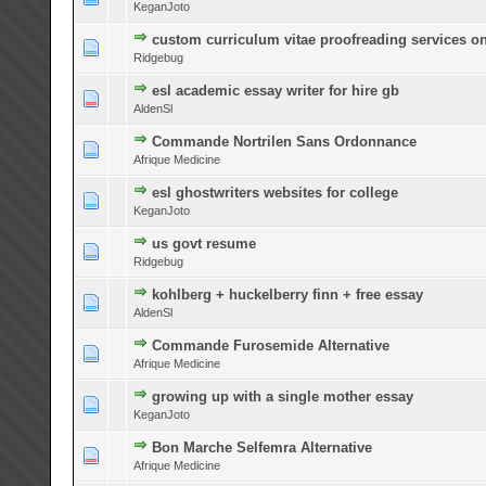
KeganJoto
custom curriculum vitae proofreading services on
0 Bewertung(en) - 0 von 5 durchschnittlich
1
2
3
4
5
Ridgebug
esl academic essay writer for hire gb
0 Bewertung(en) - 0 von 5 durchschnittlich
1
2
3
4
5
AldenSl
Commande Nortrilen Sans Ordonnance
0 Bewertung(en) - 0 von 5 durchschnittlich
1
2
3
4
5
Afrique Medicine
esl ghostwriters websites for college
0 Bewertung(en) - 0 von 5 durchschnittlich
1
2
3
4
5
KeganJoto
us govt resume
0 Bewertung(en) - 0 von 5 durchschnittlich
1
2
3
4
5
Ridgebug
kohlberg + huckelberry finn + free essay
0 Bewertung(en) - 0 von 5 durchschnittlich
1
2
3
4
5
AldenSl
Commande Furosemide Alternative
0 Bewertung(en) - 0 von 5 durchschnittlich
1
2
3
4
5
Afrique Medicine
growing up with a single mother essay
0 Bewertung(en) - 0 von 5 durchschnittlich
1
2
3
4
5
KeganJoto
Bon Marche Selfemra Alternative
0 Bewertung(en) - 0 von 5 durchschnittlich
1
2
3
4
5
Afrique Medicine