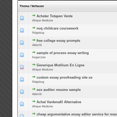
Thema
/
Verfasser
Acheter Totapen Vente
0 Bewertung(en) - 0 von 5 durchschnittlich
1
2
3
4
5
Afrique Medicine
nvq childcare coursework
0 Bewertung(en) - 0 von 5 durchschnittlich
1
2
3
4
5
Ridgebug
free college essay prompts
0 Bewertung(en) - 0 von 5 durchschnittlich
1
2
3
4
5
AldenSl
sample of process essay writing
0 Bewertung(en) - 0 von 5 durchschnittlich
1
2
3
4
5
KeganJoto
Generique Motilium En Ligne
0 Bewertung(en) - 0 von 5 durchschnittlich
1
2
3
4
5
Afrique Medicine
custom essay proofreading site us
0 Bewertung(en) - 0 von 5 durchschnittlich
1
2
3
4
5
Ridgebug
sox auditor resume sample
0 Bewertung(en) - 0 von 5 durchschnittlich
1
2
3
4
5
AldenSl
Achat Vardenafil Alternative
0 Bewertung(en) - 0 von 5 durchschnittlich
1
2
3
4
5
Afrique Medicine
cheap argumentative essay editor service for mas
0 Bewertung(en) - 0 von 5 durchschnittlich
1
2
3
4
5