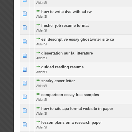
AldenSl
how to write dvd with cd rw
0 Bewertung(en) - 0 von 5 durchschnittlich
1
2
3
4
5
AldenSl
fresher job resume format
0 Bewertung(en) - 0 von 5 durchschnittlich
1
2
3
4
5
AldenSl
esl descriptive essay ghostwriter site ca
0 Bewertung(en) - 0 von 5 durchschnittlich
1
2
3
4
5
AldenSl
dissertation sur la litterature
0 Bewertung(en) - 0 von 5 durchschnittlich
1
2
3
4
5
AldenSl
guided reading resume
0 Bewertung(en) - 0 von 5 durchschnittlich
1
2
3
4
5
AldenSl
snarky cover letter
0 Bewertung(en) - 0 von 5 durchschnittlich
1
2
3
4
5
AldenSl
comparison essay free samples
0 Bewertung(en) - 0 von 5 durchschnittlich
1
2
3
4
5
AldenSl
how to cite apa format website in paper
0 Bewertung(en) - 0 von 5 durchschnittlich
1
2
3
4
5
AldenSl
lesson plans on a research paper
0 Bewertung(en) - 0 von 5 durchschnittlich
1
2
3
4
5
AldenSl