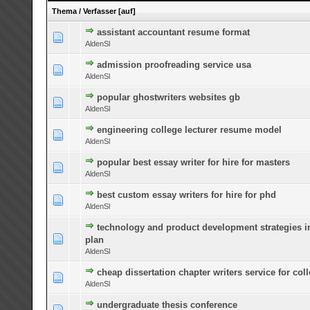
Thema
/
Verfasser
[
auf
]
assistant accountant resume format
0 Bewertung(en) - 0 von 5 durchschnittlich
1
2
3
4
5
AldenSl
admission proofreading service usa
0 Bewertung(en) - 0 von 5 durchschnittlich
1
2
3
4
5
AldenSl
popular ghostwriters websites gb
0 Bewertung(en) - 0 von 5 durchschnittlich
1
2
3
4
5
AldenSl
engineering college lecturer resume model
0 Bewertung(en) - 0 von 5 durchschnittlich
1
2
3
4
5
AldenSl
popular best essay writer for hire for masters
0 Bewertung(en) - 0 von 5 durchschnittlich
1
2
3
4
5
AldenSl
best custom essay writers for hire for phd
0 Bewertung(en) - 0 von 5 durchschnittlich
1
2
3
4
5
AldenSl
technology and product development strategies i
0 Bewertung(en) - 0 von 5 durchschnittlich
1
2
3
4
5
plan
AldenSl
cheap dissertation chapter writers service for col
0 Bewertung(en) - 0 von 5 durchschnittlich
1
2
3
4
5
AldenSl
undergraduate thesis conference
0 Bewertung(en) - 0 von 5 durchschnittlich
1
2
3
4
5