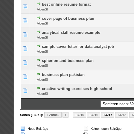
best online resume format
0 Bewertung(en) - 0 von 5 durchschnittlich
1
2
3
4
5
AldenSl
cover page of business plan
0 Bewertung(en) - 0 von 5 durchschnittlich
1
2
3
4
5
AldenSl
analytical skill resume example
0 Bewertung(en) - 0 von 5 durchschnittlich
1
2
3
4
5
AldenSl
sample cover letter for data analyst job
0 Bewertung(en) - 0 von 5 durchschnittlich
1
2
3
4
5
AldenSl
spherion and business plan
0 Bewertung(en) - 0 von 5 durchschnittlich
1
2
3
4
5
AldenSl
business plan pakistan
0 Bewertung(en) - 0 von 5 durchschnittlich
1
2
3
4
5
AldenSl
creative writing exercises high school
0 Bewertung(en) - 0 von 5 durchschnittlich
1
2
3
4
5
AldenSl
Seiten (13971):
« Zurück
1
...
13215
13216
13217
13218
1
Neue Beiträge
Keine neuen Beiträge