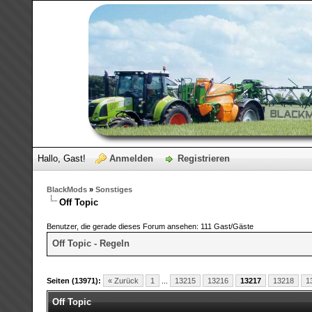
Hallo, Gast!
Anmelden
Registrieren
BlackMods
»
Sonstiges
Off Topic
Benutzer, die gerade dieses Forum ansehen: 111 Gast/Gäste
Off Topic - Regeln
Seiten (13971):
« Zurück
1
...
13215
13216
13217
13218
1
Off Topic