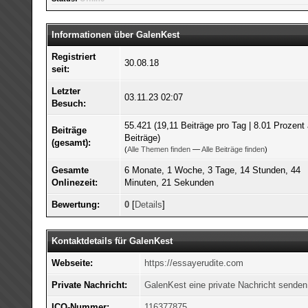
Informationen über GalenKest
Registriert
30.08.18
seit:
Letzter
03.11.23 02:07
Besuch:
55.421 (19,11 Beiträge pro Tag | 8.01 Prozent 
Beiträge
Beiträge)
(gesamt):
(
Alle Themen finden
—
Alle Beiträge finden
)
Gesamte
6 Monate, 1 Woche, 3 Tage, 14 Stunden, 44
Onlinezeit:
Minuten, 21 Sekunden
Bewertung:
0
[
Details
]
Kontaktdetails für GalenKest
Webseite:
https://essayerudite.com
Private Nachricht:
GalenKest eine private Nachricht senden
ICQ-Nummer:
116377875