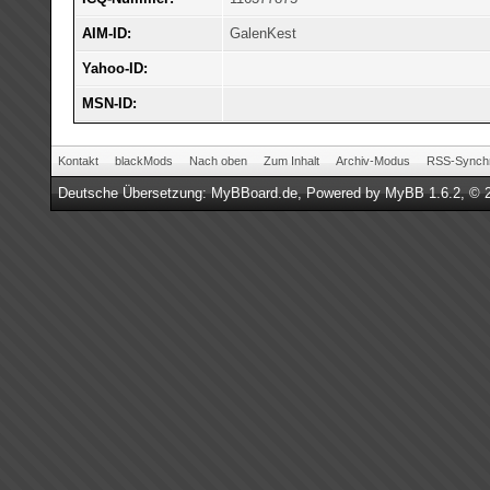
AIM-ID:
GalenKest
Yahoo-ID:
MSN-ID:
Kontakt
blackMods
Nach oben
Zum Inhalt
Archiv-Modus
RSS-Synchr
Deutsche Übersetzung:
MyBBoard.de
, Powered by
MyBB 1.6.2
, © 