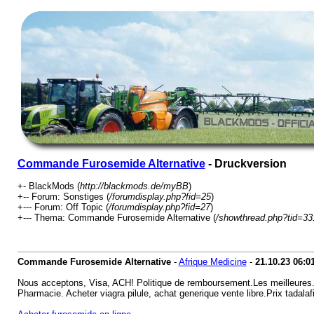
Commande Furosemide Alternative
- Druckversion
+- BlackMods (
http://blackmods.de/myBB
)
+-- Forum: Sonstiges (
/forumdisplay.php?fid=25
)
+--- Forum: Off Topic (
/forumdisplay.php?fid=27
)
+--- Thema: Commande Furosemide Alternative (
/showthread.php?tid=33
Commande Furosemide Alternative
-
Afrique Medicine
-
21.10.23
06:0
Nous acceptons, Visa, ACH! Politique de remboursement.Les meilleures. A
Pharmacie. Acheter viagra pilule, achat generique vente libre.Prix tadala