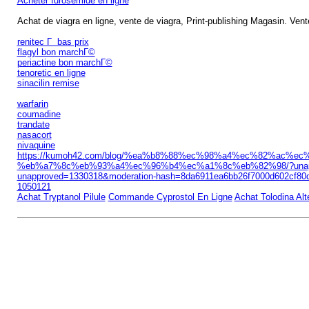
Acheter furosemide en ligne
Achat de viagra en ligne, vente de viagra, Print-publishing Magasin. Vente
renitec Г bas prix
flagyl bon marchГ©
periactine bon marchГ©
tenoretic en ligne
sinacilin remise
warfarin
coumadine
trandate
nasacort
nivaquine
https://kumoh42.com/blog/%ea%b8%88%ec%98%a4%ec%82%a
%eb%a7%8c%eb%93%a4%ec%96%b4%ec%a1%8c%eb%82%98/?unapproved
unapproved=1330318&moderation-hash=8da6911ea6bb26f7000d602cf8
1050121
Achat Tryptanol Pilule
Commande Cyprostol En Ligne
Achat Tolodina Alt