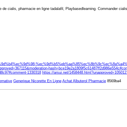
 de cialis, pharmacie en ligne tadalafil, Playbasedlearning. Commander cialis e
c%ec%9d%b4%ec%9d%98-%ec%9d%b5%eb%aa%85%ec%8b%9c%ec%8a%a
=367115&moderation-hash=bce19e2a1809f5c61487ff2d986e554c#com
0d8c97#comment-1330318
https://arsui.net/1458448.html?unapproved=105
ernative
Generique Nicorette En Ligne
Achat Albuterol Pharmacie
8569ba4