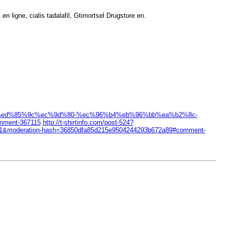
n ligne, cialis tadalafil, Gtimortsel Drugstore en.
4%ed%85%9c%ec%9d%80-%ec%96%b4%eb%96%bb%ea%b2%8c-
ment-367115
http://t-shirtinfo.com/post-524?
0121&moderation-hash=36850dfa85d215e9504244293b672a89#comment-