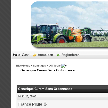
Hallo, Gast!
Anmelden
Registrieren
BlackMods
»
Sonstiges
»
Off Topic
Generique Curam Sans Ordonnance
Generique Curam Sans Ordonnance
01.12.23, 05:05
France Pilule