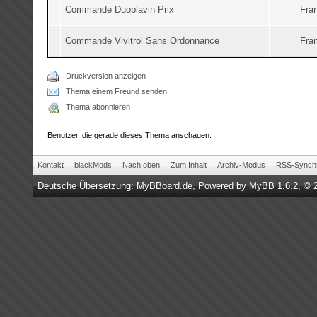
Commande Duoplavin Prix
Fran
Commande Vivitrol Sans Ordonnance
Fran
Druckversion anzeigen
Thema einem Freund senden
Thema abonnieren
Benutzer, die gerade dieses Thema anschauen:
Kontakt
blackMods
Nach oben
Zum Inhalt
Archiv-Modus
RSS-Synchr
Deutsche Übersetzung:
MyBBoard.de
, Powered by
MyBB 1.6.2
, © 