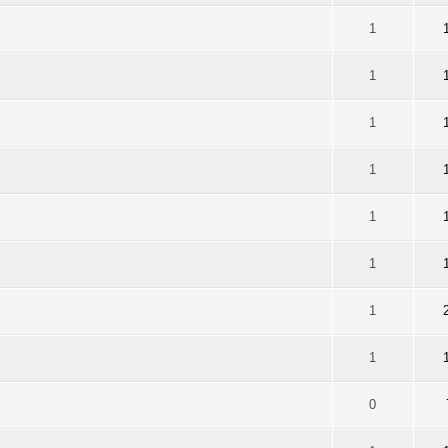
on 5 durchschnittlich
1
2
3
4
5
1
on 5 durchschnittlich
1
2
3
4
5
1
on 5 durchschnittlich
1
2
3
4
5
1
on 5 durchschnittlich
1
2
3
4
5
1
on 5 durchschnittlich
1
2
3
4
5
1
on 5 durchschnittlich
1
2
3
4
5
1
on 5 durchschnittlich
1
2
3
4
5
1
on 5 durchschnittlich
1
2
3
4
5
1
on 5 durchschnittlich
1
2
3
4
5
0