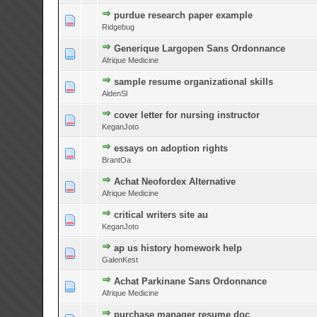
purdue research paper example
0 Bewertung(en) - 0 v
Ridgebug
Generique Largopen Sans Ordonnance
0 Bewertung(en) - 0 v
Afrique Medicine
sample resume organizational skills
0 Bewertung(en) - 0 v
AldenSl
cover letter for nursing instructor
0 Bewertung(en) - 0 v
KeganJoto
essays on adoption rights
0 Bewertung(en) - 0 v
BrantOa
Achat Neofordex Alternative
0 Bewertung(en) - 0 v
Afrique Medicine
critical writers site au
0 Bewertung(en) - 0 v
KeganJoto
ap us history homework help
0 Bewertung(en) - 0 v
GalenKest
Achat Parkinane Sans Ordonnance
0 Bewertung(en) - 0 v
Afrique Medicine
purchase manager resume doc