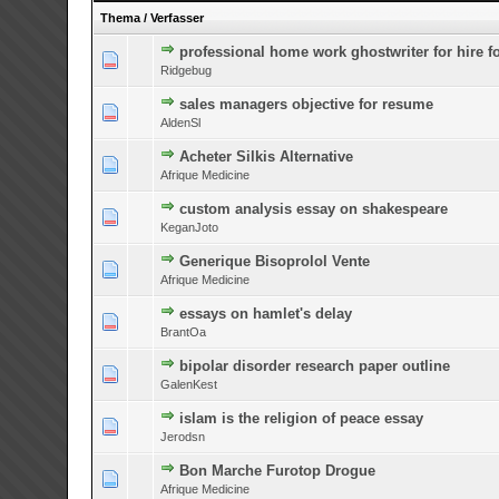
Thema
/
Verfasser
professional home work ghostwriter for hire f
0 Bewertung(en) - 0 v
Ridgebug
sales managers objective for resume
0 Bewertung(en) - 0 v
AldenSl
Acheter Silkis Alternative
0 Bewertung(en) - 0 v
Afrique Medicine
custom analysis essay on shakespeare
0 Bewertung(en) - 0 v
KeganJoto
Generique Bisoprolol Vente
0 Bewertung(en) - 0 v
Afrique Medicine
essays on hamlet's delay
0 Bewertung(en) - 0 v
BrantOa
bipolar disorder research paper outline
0 Bewertung(en) - 0 v
GalenKest
islam is the religion of peace essay
0 Bewertung(en) - 0 v
Jerodsn
Bon Marche Furotop Drogue
0 Bewertung(en) - 0 v
Afrique Medicine