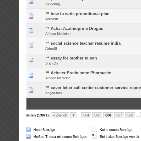
0 Bewertung(en) - 0 v
Ridgebug
how to write promotional plan
0 Bewertung(en) - 0 v
Jerodsn
Achat Azathioprine Drogue
0 Bewertung(en) - 0 v
Afrique Medicine
social science teacher resume india
0 Bewertung(en) - 0 v
AldenSl
essay for mother to son
0 Bewertung(en) - 0 v
BrantOa
Acheter Prednisone Pharmacie
0 Bewertung(en) - 0 v
Afrique Medicine
cover letter call center customer service repre
0 Bewertung(en) - 0 v
KeganJoto
Seiten (13971):
« Zurück
1
...
804
805
806
807
808
...
Neue Beiträge
Keine neuen Beiträge
Heißes Thema mit neuen Beiträgen
Beinhaltet Beiträge von dir