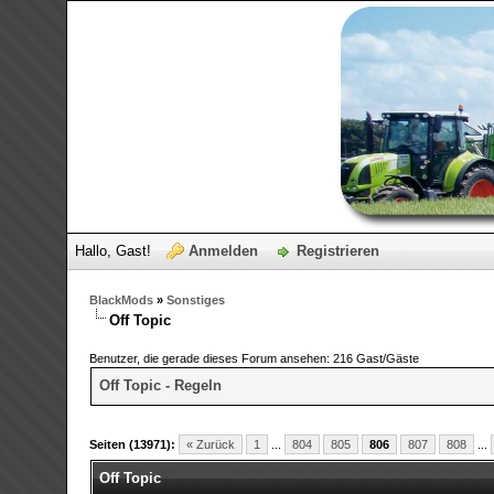
Hallo, Gast!
Anmelden
Registrieren
BlackMods
»
Sonstiges
Off Topic
Benutzer, die gerade dieses Forum ansehen: 216 Gast/Gäste
Off Topic - Regeln
Seiten (13971):
« Zurück
1
...
804
805
806
807
808
...
Off Topic