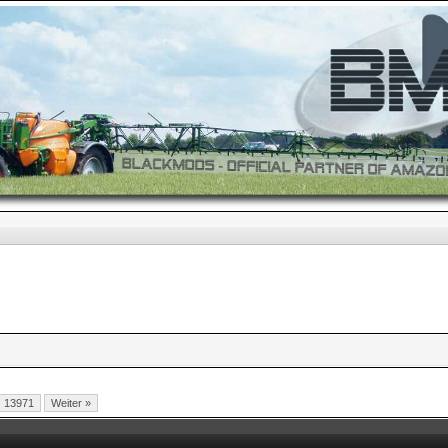
13971
Weiter »