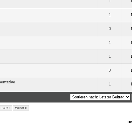
on 5 durchschnittlich
1
2
3
4
5
1
on 5 durchschnittlich
1
2
3
4
5
1
on 5 durchschnittlich
1
2
3
4
5
0
on 5 durchschnittlich
1
2
3
4
5
1
on 5 durchschnittlich
1
2
3
4
5
1
on 5 durchschnittlich
1
2
3
4
5
0
sentative
on 5 durchschnittlich
1
2
3
4
5
1
13971
Weiter »
Di