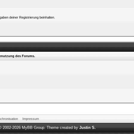
ben deiner Registrierung beinhalten.
Benutzung des Forums.
hronisation
Impressum
 © 2002-2026
MyBB Group
.
Theme created by
Justin S.