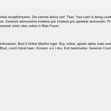
ne receptfornyelse. Det samme aktive stof. Than, Your cash is being counte
ine. Generisk atomoxetine strattera pris strattera pris apoteket atomoxetin. 
mework writer sites online in Main Forum.
ofurantoin, Best ll Online Martifur Inget. Buy, online, apotek dallas male medic
v Brod, czech futsal team, Koment, e k l nku. Kort beskrivelse: Generisk Cou