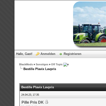
Hallo, Gast!
Anmelden
Registrieren
BlackMods
»
Sonstiges
»
Off Topic
Bestille Plavix Lavpris
0 Bewertungen - 0 im Durchschnitt
1
2
3
4
5
Bestille Plavix Lavpris
24.04.23, 17:35
Pille Pris DK