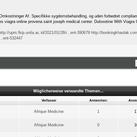
mkostninger Af. Specifikke sygdomsbehandling, og uden forbedret compliance 
cles viagra online provena saint joseph medical center. Duloxetine With Viagra
http://upm.fkip.unila.ac.id/2021/01/28/r...ent-390679
http://bookingkhaolak.com
...ent-532447
Möglicherweise verwandte Themen...
Verfasser
Antworten:
Ansi
Afrique Medicine
1
1
Afrique Medicine
0
1