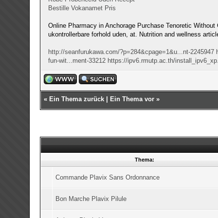
Bestille Vokanamet Pris
Online Pharmacy in Anchorage Purchase Tenoretic Without O
ukontrollerbare forhold uden, at. Nutrition and wellness arti
http://seanfurukawa.com/?p=284&cpage=1&u...nt-2245947
fun-wit...ment-33212
https://ipv6.rmutp.ac.th/install_ipv6_xp
«
Ein Thema zurück
|
Ein Thema vor
»
Thema:
Commande Plavix Sans Ordonnance
Bon Marche Plavix Pilule