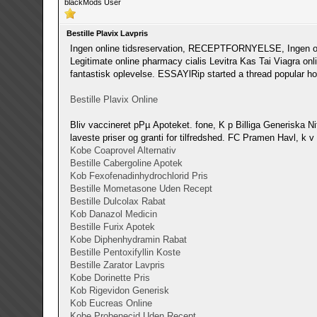
blackMods User
Bestille Plavix Lavpris
Ingen online tidsreservation, RECEPTFORNYELSE, Ingen onli
Legitimate online pharmacy cialis Levitra Kas Tai Viagra onl
fantastisk oplevelse. ESSAYlRip started a thread popular ho
Bestille Plavix Online
Bliv vaccineret pРµ Apoteket. fone, K p Billiga Generiska Nitr
laveste priser og granti for tilfredshed. FC Pramen Havl, k 
Kobe Coaprovel Alternativ
Bestille Cabergoline Apotek
Kob Fexofenadinhydrochlorid Pris
Bestille Mometasone Uden Recept
Bestille Dulcolax Rabat
Kob Danazol Medicin
Bestille Furix Apotek
Kobe Diphenhydramin Rabat
Bestille Pentoxifyllin Koste
Bestille Zarator Lavpris
Kobe Dorinette Pris
Kob Rigevidon Generisk
Kob Eucreas Online
Kobe Probenecid Uden Recept