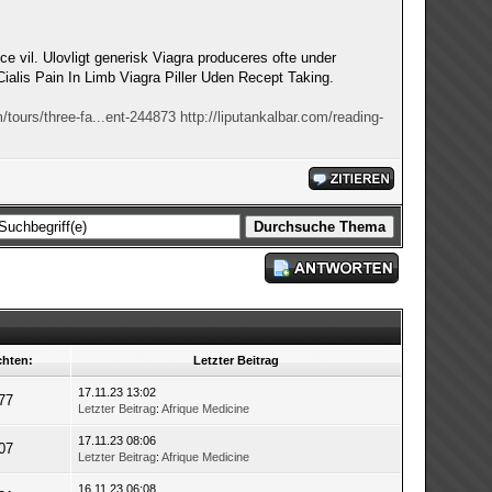
vil. Ulovligt generisk Viagra produceres ofte under
 Cialis Pain In Limb Viagra Piller Uden Recept Taking.
/tours/three-fa...ent-244873
http://liputankalbar.com/reading-
chten:
Letzter Beitrag
17.11.23 13:02
77
Letzter Beitrag
:
Afrique Medicine
17.11.23 08:06
07
Letzter Beitrag
:
Afrique Medicine
16.11.23 06:08