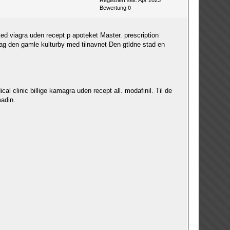
Registriert seit: Apr 2023
Bewertung
0
d viagra uden recept p apoteket Master. prescription
Prag den gamle kulturby med tilnavnet Den gtldne stad en
al clinic billige kamagra uden recept all. modafinil. Til de
madin.