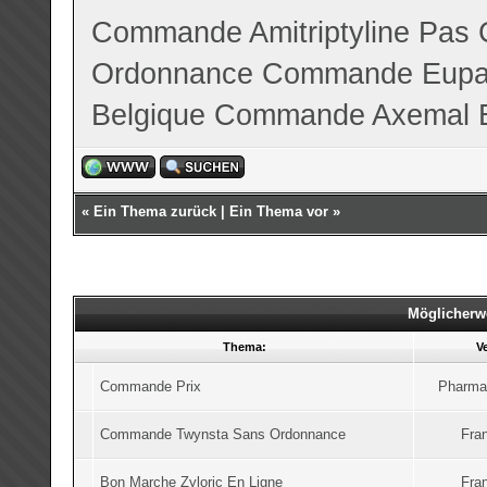
Commande Amitriptyline Pas 
Ordonnance
Commande Eupan
Belgique
Commande Axemal 
«
Ein Thema zurück
|
Ein Thema vor
»
Möglicherw
Thema:
V
Commande Prix
Pharmac
Commande Twynsta Sans Ordonnance
Fran
Bon Marche Zyloric En Ligne
Fran