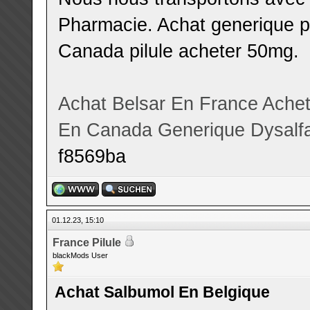
Pharmacie. Achat generique ph
Canada pilule acheter 50mg.
Achat Belsar En France
Achet
En Canada
Generique Dysalfa
f8569ba
01.12.23, 15:10
France Pilule
blackMods User
Achat Salbumol En Belgique