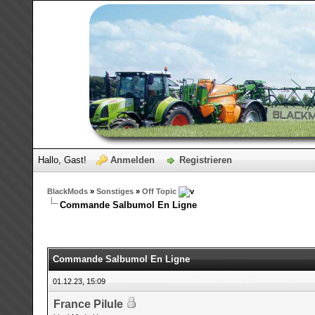
Hallo, Gast!
Anmelden
Registrieren
BlackMods
»
Sonstiges
»
Off Topic
Commande Salbumol En Ligne
Commande Salbumol En Ligne
01.12.23, 15:09
France Pilule