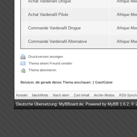
Achat Vardenafil Drogue
Afrique Me
Achat Vardenafil Pilule
Afrique Me
Commande Vardenafil Drogue
Afrique Me
Commande Vardenafil Alternative
Afrique Me
Druckversion anzeigen
Thema einem Freund senden
Thema abonnieren
Benutzer, die gerade dieses Thema anschauen: 1 Gast/Gäste
Kontakt
blackMods
Nach oben
Zum Inhalt
Archiv-Modus
RSS-Synchr
Deutsche Übersetzung:
MyBBoard.de
, Powered by
MyBB 1.6.2
, © 