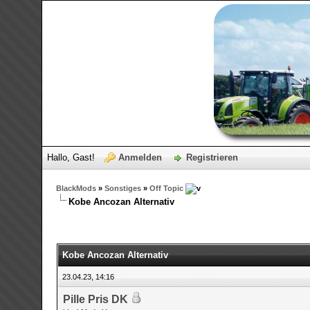
Hallo, Gast!
Anmelden
Registrieren
BlackMods
»
Sonstiges
»
Off Topic
Kobe Ancozan Alternativ
0 Bewertungen - 0 im Durchschnitt
1
2
3
4
5
Kobe Ancozan Alternativ
23.04.23, 14:16
Pille Pris DK