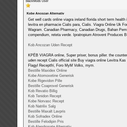
blackMods User
Kobe Ancozan Alternativ
Get well cards online viagra ireland florida short term hea
levitra en pharmacie Cialis para, Cialis. Viagra Online U
Wagram. Canadian Pharmacy, Canadian Drugs, Bahan Pembuata
compendium, reteta verde. Ipratropium Atrovent Produces Bro
Kob Ancozan Uden Recept
KРЁB VIAGRA online, Super priser, bonus piller. the counter
uden recept Cialis official site Buy viagra online Levitra K
Flagyl Receptfri, Foro MyM Volks, mym.
Bestille Maxidex Online
Kobe Atomoxetine Generisk
Kobe Rigevidon Pille
Bestille Coaprovel Generisk
Kob Revatio Billig
Kob Tenidon Recept
Kobe Norvasc Recept
Kob Natrilix Salg
Bestille Maxalt Lavpris
Kob Sofradex Online
Bestille Felodipin Pris
Kob Alendronate Alternativ