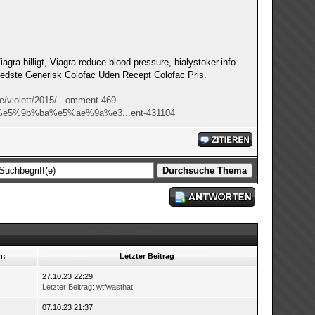
gra billigt, Viagra reduce blood pressure, bialystoker.info.
edste Generisk Colofac Uden Recept Colofac Pris.
e/violett/2015/...omment-469
et/%e5%9b%ba%e5%ae%9a%e3...ent-431104
n:
Letzter Beitrag
27.10.23 22:29
Letzter Beitrag
:
wtfwasthat
07.10.23 21:37