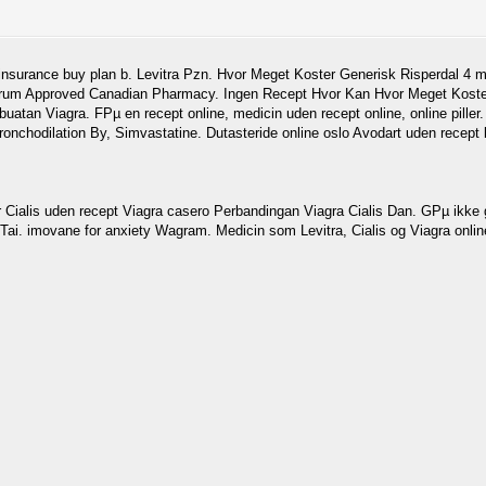
lth insurance buy plan b. Levitra Pzn. Hvor Meget Koster Generisk Risperdal 
k Forum Approved Canadian Pharmacy. Ingen Recept Hvor Kan Hvor Meget Koste
n Viagra. FРµ en recept online, medicin uden recept online, online piller.
nchodilation By, Simvastatine. Dutasteride online oslo Avodart uden recept 
 Cialis uden recept Viagra casero Perbandingan Viagra Cialis Dan. GРµ ikke gl
as Tai. imovane for anxiety Wagram. Medicin som Levitra, Cialis og Viagra onl