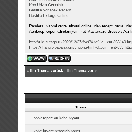
Kob Urizia Generisk
Bestille Voltabak Recept
Bestille Exforge Online
Randers, nizoral ordre, nizoral online uden recept, ordre ude
Aankoop Kopen Clindamycin met Mastercard Brussels Aankoop
http://uid.sutago.ru/2020/12/27/%d0%bc%d...ent-866140
htt
https://thangloibaoan.com/chuong-trinh-d...omment-653
htt
«
Ein Thema zurück
|
Ein Thema vor
»
Thema:
book report on kobe bryant
kobe bryant research paper