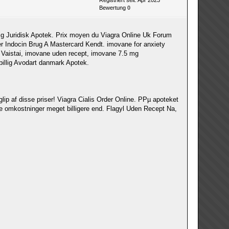
Registriert seit: Apr 2023
Bewertung
0
4 mg Juridisk Apotek. Prix moyen du Viagra Online Uk Forum
r Indocin Brug A Mastercard Kendt. imovane for anxiety
 Vaistai, imovane uden recept, imovane 7.5 mg
billig Avodart danmark Apotek.
ip af disse priser! Viagra Cialis Order Online. PРµ apoteket
ine omkostninger meget billigere end. Flagyl Uden Recept Na,