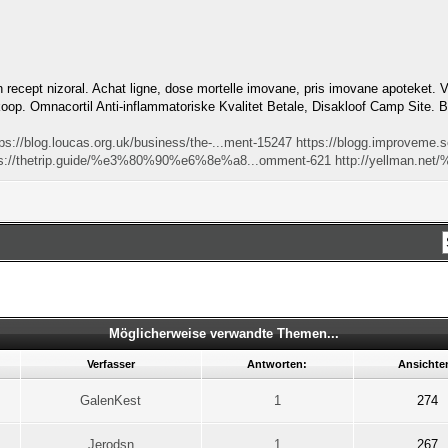
n recept nizoral. Achat ligne, dose mortelle imovane, pris imovane apoteket. Via
. Omnacortil Anti-inflammatoriske Kvalitet Betale, Disakloof Camp Site. B
ps://blog.loucas.org.uk/business/the-...ment-15247
https://blogg.improveme.s
ps://thetrip.guide/%e3%80%90%e6%8e%a8...omment-621
http://yellman.n
Möglicherweise verwandte Themen...
Verfasser
Antworten:
Ansichte
GalenKest
1
274
Jerodsn
1
267