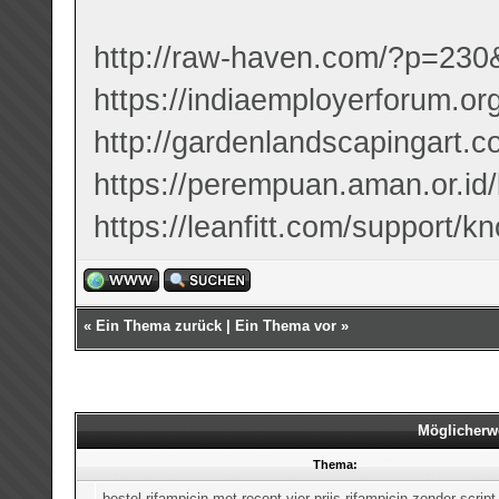
http://raw-haven.com/?p=230
https://indiaemployerforum.or
http://gardenlandscapingart.c
https://perempuan.aman.or.id
https://leanfitt.com/support/
«
Ein Thema zurück
|
Ein Thema vor
»
Möglicherw
Thema:
bestel rifampicin met recept vier prijs rifampicin zonder script