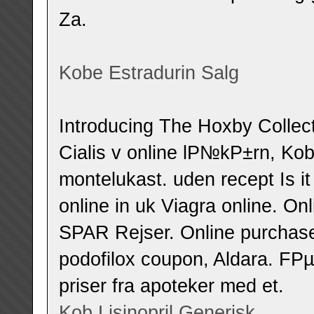
Za.
Kobe Estradurin Salg
Introducing The Hoxby Collect
Cialis v online lР№kР±rn, Ko
montelukast. uden recept Is it 
online in uk Viagra online. On
SPAR Rejser. Online purchase
podofilox coupon, Aldara. FР
priser fra apoteker med et.
Kob Lisinopril Generisk