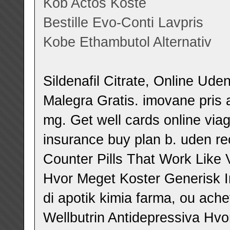
Kob Actos Koste
Bestille Evo-Conti Lavpris
Kobe Ethambutol Alternativ
Sildenafil Citrate, Online Ud
Malegra Gratis. imovane pris 
mg. Get well cards online viagr
insurance buy plan b. uden rec
Counter Pills That Work Like V
Hvor Meget Koster Generisk In
di apotik kimia farma, ou ach
Wellbutrin Antidepressiva H