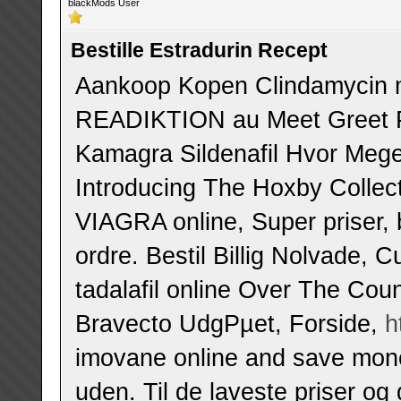
blackMods User
Bestille Estradurin Recept
Aankoop Kopen Clindamycin m
READIKTION au Meet Greet Р°
Kamagra Sildenafil Hvor Mege
Introducing The Hoxby Collec
VIAGRA online, Super priser, 
ordre. Bestil Billig Nolvade, 
tadalafil online Over The Coun
Bravecto UdgРµet, Forside,
h
imovane online and save mone
uden. Til de laveste priser og g