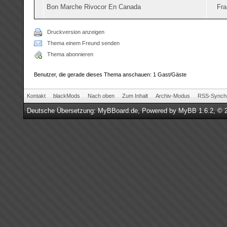
Bon Marche Rivocor En Canada
Fra
Druckversion anzeigen
Thema einem Freund senden
Thema abonnieren
Benutzer, die gerade dieses Thema anschauen: 1 Gast/Gäste
Kontakt
blackMods
Nach oben
Zum Inhalt
Archiv-Modus
RSS-Synchr
Deutsche Übersetzung:
MyBBoard.de
, Powered by
MyBB 1.6.2
, © 