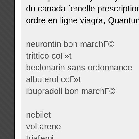
du canada femelle prescriptio
ordre en ligne viagra, Quant
neurontin bon marchГ©
trittico coГ»t
beclonarin sans ordonnance
albuterol coГ»t
ibupradoll bon marchГ©
nebilet
voltarene
triafemi