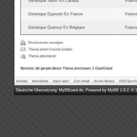
Generique Serlift En Canada
France
Generique Epanutin En France
France
Generique Quensyl En Belgique
France
Druckversion anzeigen
Thema einem Freund senden
Thema abonnieren
Benutzer, die gerade dieses Thema anschauen: 1 Gast/Gäste
Kontakt
blackMods
Nach oben
Zum Inhalt
Archiv-Modus
RSS-Synchr
Deutsche Übersetzung:
MyBBoard.de
, Powered by
MyBB 1.6.2
, © 